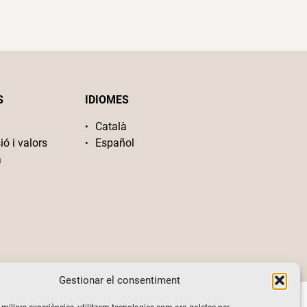
S
IDIOMES
Català
ió i valors
Español
a
Gestionar el consentiment