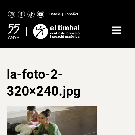
Skip
to
Català
|
Español
content
la-foto-2-
320×240.jpg