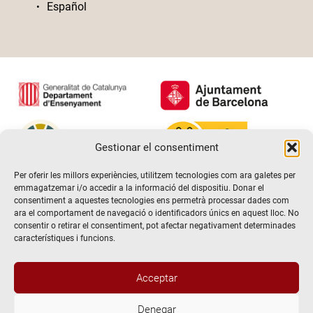
Español
Gestionar el consentiment
Per oferir les millors experiències, utilitzem tecnologies com ara galetes per
emmagatzemar i/o accedir a la informació del dispositiu. Donar el
consentiment a aquestes tecnologies ens permetrà processar dades com
ara el comportament de navegació o identificadors únics en aquest lloc. No
consentir o retirar el consentiment, pot afectar negativament determinades
característiques i funcions.
Acceptar
Denegar
@2026 Escola de teatre El Timbal. Tots els drets reservats