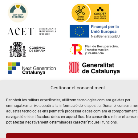
Gestionar el consentiment
@2026 Escola de teatre El Timbal. Tots els drets reservats
Per oferir les millors experiències, utilitzem tecnologies com ara galetes per
Avís Legal
emmagatzemar i/o accedir a la informació del dispositiu. Donar el consentime
Politica de Privacitat i de protecció de dades
aquestes tecnologies ens permetrà processar dades com ara el comportament
Politica de Cookies
navegació o identificadors únics en aquest lloc. No consentir o retirar el consen
pot afectar negativament determinades característiques i funcions.
Hola! Voldria més informació / Querría