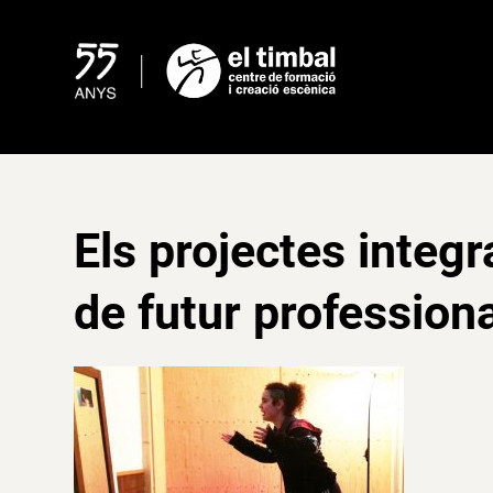
Skip
to
content
Els projectes integ
de futur profession