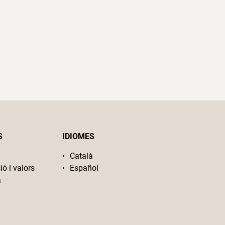
S
IDIOMES
Català
ió i valors
Español
a