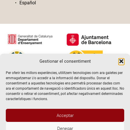
Español
Gestionar el consentiment
Per oferir les millors experiències, utilitzem tecnologies com ara galetes per
emmagatzemar i/o accedir a la informació del dispositiu. Donar el
consentiment a aquestes tecnologies ens permetrà processar dades com
ara el comportament de navegació o identificadors únics en aquest lloc. No
consentir o retirar el consentiment, pot afectar negativament determinades
característiques i funcions.
Acceptar
Denegar
@2026 Escola de teatre El Timbal. Tots els drets reservats