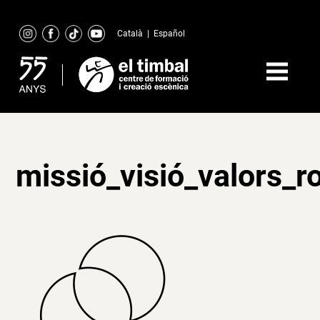
Skip
to
Català
|
Español
content
missió_visió_valors_