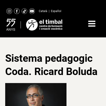
Skip
to
Català
|
Español
content
Sistema pedagogic
Coda. Ricard Boluda