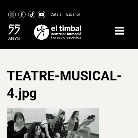
Skip
to
Català
|
Español
content
TEATRE-MUSICAL-
4.jpg