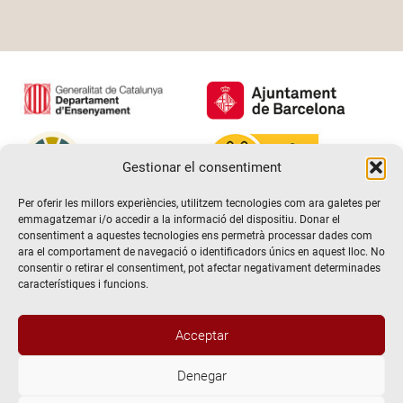
Gestionar el consentiment
Per oferir les millors experiències, utilitzem tecnologies com ara galetes per
emmagatzemar i/o accedir a la informació del dispositiu. Donar el
consentiment a aquestes tecnologies ens permetrà processar dades com
ara el comportament de navegació o identificadors únics en aquest lloc. No
consentir o retirar el consentiment, pot afectar negativament determinades
característiques i funcions.
Acceptar
Denegar
@2026 Escola de teatre El Timbal. Tots els drets reservats