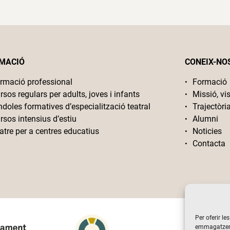
MACIÓ
CONEIX-NO
rmació professional
Formació
rsos regulars per adults, joves i infants
Missió, vis
ndoles formatives d’especialització teatral
Trajectòri
rsos intensius d’estiu
Alumni
atre per a centres educatius
Noticies
Contacta
Per oferir le
emmagatzemar