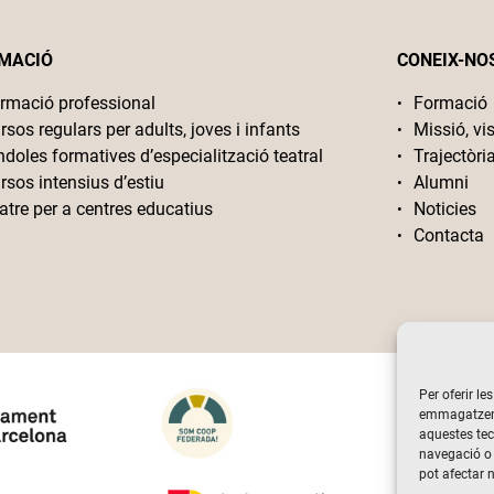
MACIÓ
CONEIX-NO
rmació professional
Formació
rsos regulars per adults, joves i infants
Missió, vis
ndoles formatives d’especialització teatral
Trajectòri
rsos intensius d’estiu
Alumni
atre per a centres educatius
Noticies
Contacta
Per oferir le
emmagatzemar
aquestes te
navegació o 
pot afectar 