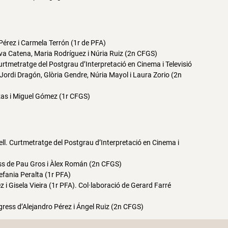
Pérez i Carmela Terrón (1r de PFA)
Eva Catena, Maria Rodríguez i Núria Ruiz (2n CFGS)
rtmetratge del Postgrau d’Interpretació en Cinema i Televisió
 Jordi Dragón, Glòria Gendre, Núria Mayol i Laura Zorio (2n
zas i Miguel Gómez (1r CFGS)
nell. Curtmetratge del Postgrau d’Interpretació en Cinema i
ress de Pau Gros i Àlex Román (2n CFGS)
efania Peralta (1r PFA)
i Gisela Vieira (1r PFA). Col·laboració de Gerard Farré
ress d’Alejandro Pérez i Ángel Ruiz (2n CFGS)