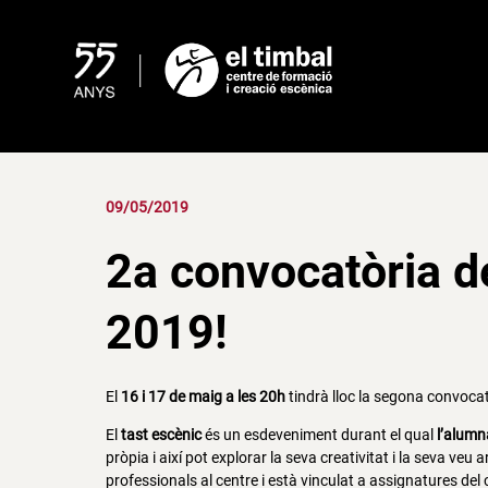
Skip
to
content
09/05/2019
2a convocatòria d
2019!
El
16 i 17 de maig a les 20h
tindrà lloc la segona convocat
El
tast escènic
és un esdeveniment durant el qual
l’alumn
pròpia i així pot explorar la seva creativitat i la seva veu
professionals al centre i està vinculat a assignatures del