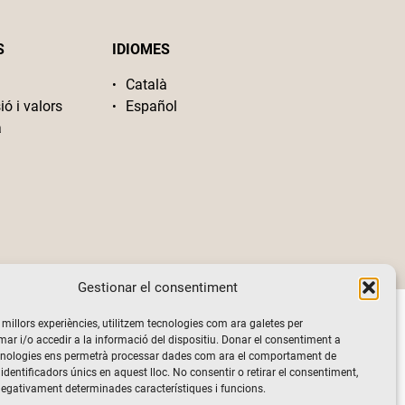
S
IDIOMES
Català
ió i valors
Español
a
Gestionar el consentiment
s millors experiències, utilitzem tecnologies com ara galetes per
 i/o accedir a la informació del dispositiu. Donar el consentiment a
cnologies ens permetrà processar dades com ara el comportament de
identificadors únics en aquest lloc. No consentir o retirar el consentiment,
negativament determinades característiques i funcions.