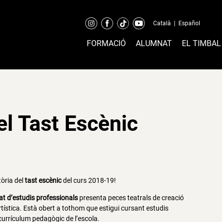
Català
|
Español
FORMACIÓ
ALUMNAT
EL TIMBAL
el Tast Escènic
òria del
tast escènic
del curs 2018-19!
at d’estudis professionals
presenta peces teatrals de creació
 artística. Està obert a tothom que estigui cursant estudis
 currículum pedagògic de l’escola.