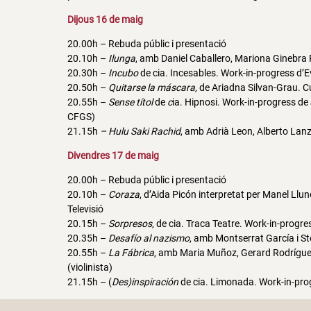
Dijous 16 de maig
20.00h – Rebuda públic i presentació
20.10h –
Ilunga
, amb Daniel Caballero, Mariona Ginebra 
20.30h –
Incubo
de cia. Incesables. Work-in-progress d’
20.50h –
Quitarse la máscara,
de Ariadna Silvan-Grau. Cu
20.55h –
Sense títol
de
c
ia. Hipnosi. Work-in-progress de
CFGS)
21.15h
– Hulu Saki Rachid
, amb Adrià Leon, Alberto Lan
Divendres 17 de maig
20.00h – Rebuda públic i presentació
20.10h –
Coraza
, d’Aida Picón interpretat per Manel Llu
Televisió
20.15h –
Sorpresos
, de cia. Traca Teatre. Work-in-prog
20.35h –
Desafío al nazismo
, amb Montserrat García i St
20.55h –
La Fábrica
, amb Maria Muñoz, Gerard Rodríguez 
(violinista)
21.15h – (
Des)inspiración
de cia. Limonada. Work-in-prog