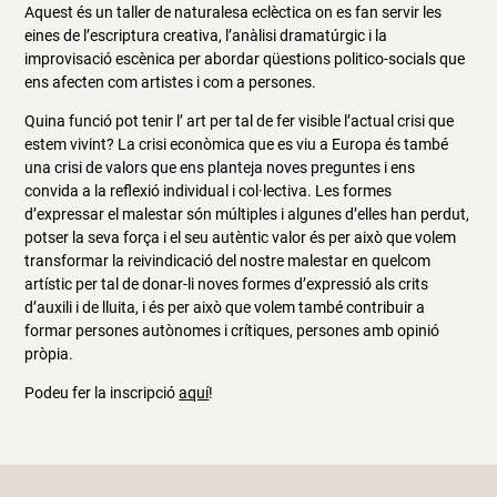
Aquest és un taller de naturalesa eclèctica on es fan servir les
eines de l’escriptura creativa, l’anàlisi dramatúrgic i la
improvisació escènica per abordar qüestions politico-socials que
ens afecten com artistes i com a persones.
Quina funció pot tenir l’ art per tal de fer visible l’actual crisi que
estem vivint? La crisi econòmica que es viu a Europa és també
una crisi de valors que ens planteja noves preguntes i ens
convida a la reflexió individual i col·lectiva. Les formes
d’expressar el malestar són múltiples i algunes d’elles han perdut,
potser la seva força i el seu autèntic valor és per això que volem
transformar la reivindicació del nostre malestar en quelcom
artístic per tal de donar-li noves formes d’expressió als crits
d’auxili i de lluita, i és per això que volem també contribuir a
formar persones autònomes i crítiques, persones amb opinió
pròpia.
Podeu fer la inscripció
aquí
!