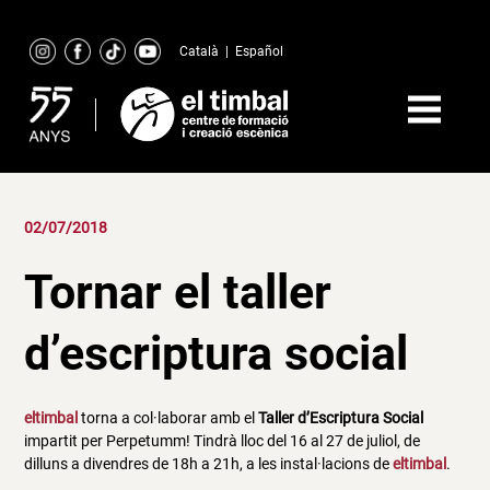
Skip
to
Català
|
Español
content
02/07/2018
Tornar el taller
d’escriptura social
eltimbal
torna a col·laborar amb el
Taller d’Escriptura Social
impartit per Perpetumm! Tindrà lloc del 16 al 27 de juliol, de
dilluns a divendres de 18h a 21h, a les instal·lacions de
eltimbal
.