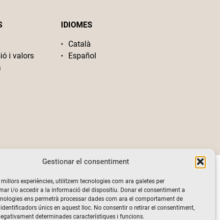
S
IDIOMES
Català
ió i valors
Español
a
Gestionar el consentiment
s millors experiències, utilitzem tecnologies com ara galetes per
 i/o accedir a la informació del dispositiu. Donar el consentiment a
cnologies ens permetrà processar dades com ara el comportament de
identificadors únics en aquest lloc. No consentir o retirar el consentiment,
negativament determinades característiques i funcions.