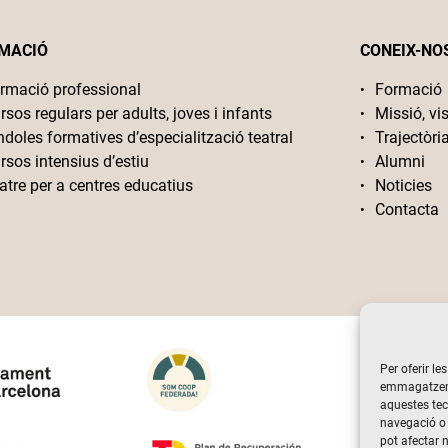
MACIÓ
CONEIX-NO
rmació professional
Formació
rsos regulars per adults, joves i infants
Missió, vis
ndoles formatives d’especialització teatral
Trajectòri
rsos intensius d’estiu
Alumni
atre per a centres educatius
Noticies
Contacta
Per oferir le
emmagatzemar
aquestes te
navegació o 
pot afectar 