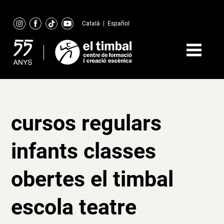
Skip
to
Català
|
Español
content
cursos regulars
infants classes
obertes el timbal
escola teatre