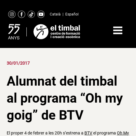
Skip
to
Català
|
Español
content
30/01/2017
Alumnat del timbal
al programa “Oh my
goig” de BTV
El proper 4 de febrer a les 20h s’estrena a
BTV
el programa
Oh My