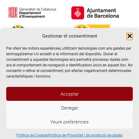
Gestionar el consentiment
Per oferir les millors experiències, utilitzem tecnologies com ara galetes per
emmagatzemar i/o accedir a la informació del dispositiu. Donar el
consentiment a aquestes tecnologies ens permetrà processar dades com
ara el comportament de navegació o identificadors únics en aquest lloc. No
consentir o retirar el consentiment, pot afectar negativament determinades
característiques i funcions.
Acceptar
Denegar
@2026 Escola de teatre El Timbal. Tots els drets reservats
Veure preferències
Avís Legal
Politica de Privacitat i de protecció de dades
Politica de Cookies
Politica de Cookies
Politica de Privacitat i de protecció de dades