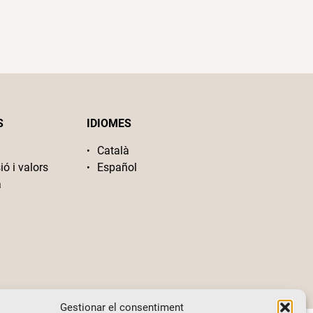
S
IDIOMES
Català
ió i valors
Español
a
Gestionar el consentiment