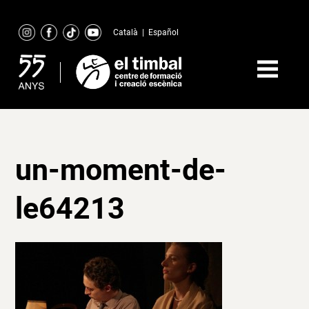
Skip
to
Català
|
Español
content
un-moment-de-
le64213