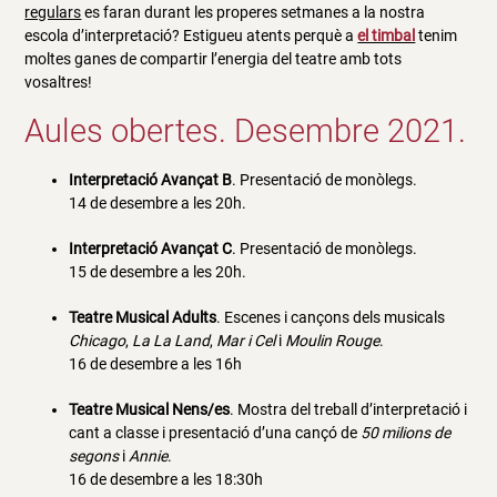
regulars
es faran durant les properes setmanes a la nostra
escola d’interpretació? Estigueu atents perquè a
el timbal
tenim
moltes ganes de compartir l’energia del teatre amb tots
vosaltres!
Aules obertes. Desembre 2021.
Interpretació Avançat B
. Presentació de monòlegs.
14 de desembre a les 20h.
Interpretació Avançat C
. Presentació de monòlegs.
15 de desembre a les 20h.
Teatre Musical Adults
. Escenes i cançons dels musicals
Chicago
,
La La Land
,
Mar i Cel
i
Moulin Rouge
.
16 de desembre a les 16h
Teatre Musical Nens/es
. Mostra del treball d’interpretació i
cant a classe i presentació d’una cançó de
50 milions de
segons
i
Annie
.
16 de desembre a les 18:30h