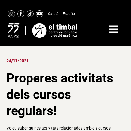
Skip
to
Català
|
Español
content
24/11/2021
Properes activitats
dels cursos
regulars!
Voleu saber quines activitats relacionades amb els
cursos