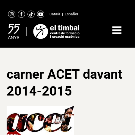
Skip
to
Català
|
Español
content
carner ACET davant
2014-2015