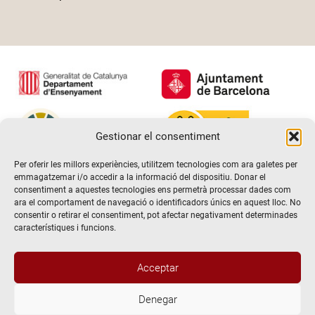
Gestionar el consentiment
Per oferir les millors experiències, utilitzem tecnologies com ara galetes per
emmagatzemar i/o accedir a la informació del dispositiu. Donar el
consentiment a aquestes tecnologies ens permetrà processar dades com
ara el comportament de navegació o identificadors únics en aquest lloc. No
consentir o retirar el consentiment, pot afectar negativament determinades
característiques i funcions.
Acceptar
Denegar
@2026 Escola de teatre El Timbal. Tots els drets reservats