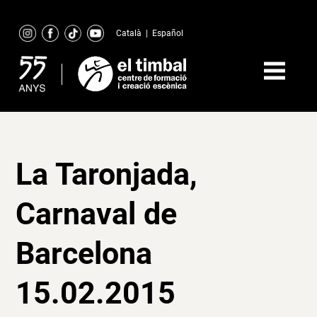
Skip
to
Català
|
Español
content
La Taronjada,
Carnaval de
Barcelona
15.02.2015