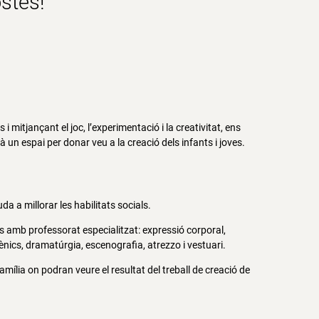
stes!
 i mitjançant el joc, l’experimentació i la creativitat, ens
 un espai per donar veu a la creació dels infants i joves.
da a millorar les habilitats socials.
s amb professorat especialitzat: expressió corporal,
nics, dramatúrgia, escenografia, atrezzo i vestuari.
mília on podran veure el resultat del treball de creació de