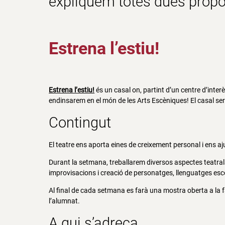
expliquem totes dues propo
Estrena l’estiu!
Estrena l’estiu!
és un casal on, partint d’un centre d’interès
endinsarem en el món de les Arts Escèniques! El casal serà
Contingut
El teatre ens aporta eines de creixement personal i ens aju
Durant la setmana, treballarem diversos aspectes teatral
improvisacions i creació de personatges, llenguatges escè
Al final de cada setmana es farà una mostra oberta a la fa
l’alumnat.
A qui s’adreça