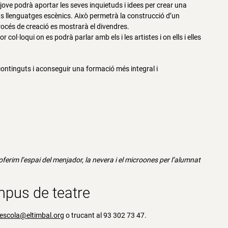
jove podrà aportar les seves inquietuds i idees per crear una
nts llenguatges escènics. Això permetrà la construcció d’un
procés de creació es mostrarà el divendres.
col·loqui on es podrà parlar amb els i les artistes i on ells i elles
continguts i aconseguir una formació més integral i
ferim l’espai del menjador, la nevera i el microones per l’alumnat
mpus de teatre
escola@eltimbal.org
o trucant al 93 302 73 47.