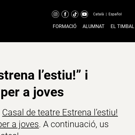
Català
|
Español
FORMACIÓ
ALUMNAT
EL TIMBAL
trena l’estiu!” i
per a joves
l
Casal de teatre Estrena l’estiu!
er a joves
. A continuació, us