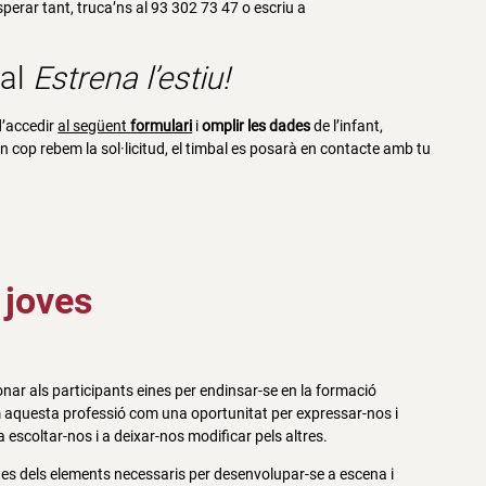
esperar tant, truca’ns al 93 302 73 47 o escriu a
sal
Estrena l’estiu!
d’accedir
al següent
formulari
i
omplir les dades
de l’infant,
Un cop rebem la sol·licitud, el timbal es posarà en contacte amb tu
 joves
ionar als participants eines per endinsar-se en la formació
nem aquesta professió com una oportunitat per expressar-nos i
escoltar-nos i a deixar-nos modificar pels altres.
istes dels elements necessaris per desenvolupar-se a escena i