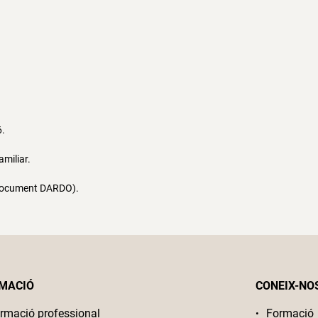
6.
amiliar.
r document DARDO).
MACIÓ
CONEIX-NO
rmació professional
Formació