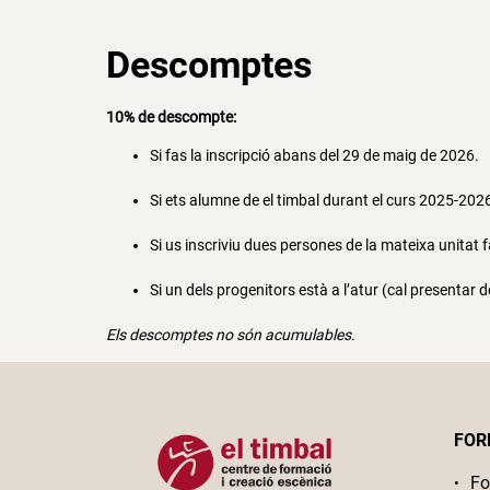
Descomptes
10% de descompte:
Si fas la inscripció abans del 29 de maig de 2026.
Si ets alumne de el timbal durant el curs 2025-202
Si us inscriviu dues persones de la mateixa unitat f
Si un dels progenitors està a l’atur (cal presenta
Els descomptes no són acumulables.
FOR
Fo