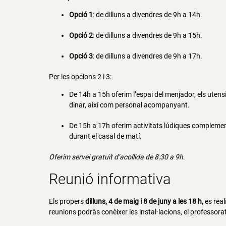
Opció 1
: de dilluns a divendres de 9h a 14h.
Opció 2
: de dilluns a divendres de 9h a 15h.
Opció 3
: de dilluns a divendres de 9h a 17h.
Per les opcions 2 i 3:
De 14h a 15h oferim l’espai del menjador, els utensil
dinar, així com personal acompanyant.
De 15h a 17h oferim activitats lúdiques complement
durant el casal de matí.
Oferim servei gratuït d’acollida de 8:30 a 9h.
Reunió informativa
Els propers
dilluns, 4 de maig i 8 de juny a les 18 h,
es rea
reunions podràs conèixer les instal·lacions, el professor