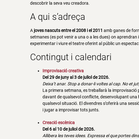
descobrir la seva veu creadora.
A qui s’adreça
A
joves nascuts entre el 2008 i el 2011
amb ganes de forma
setmanes (es pot venir a una o a les dues) on aprendran i
experimentar i viure el teatre oferint al públic un espectacl
Contingut i calendari
Improvisació creativa
Del 29 de juny al 3 de juliol de 2026.
Deixa’t anar. Stop a donar-li voltes al cap. No et ju
La primera setmana, es treballarà la improvisació
davant de qualsevol conflicte, desenvolupant una
qualsevol situació. El divendres s’oferirà una sessi
i jugar a improvisar tots junts.
Creació escènica
Del 6 al 10 de juliol de 2026.
Allibera les teves idees. Expressa el que portes din