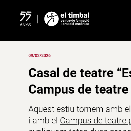
Skip
to
content
09/02/2026
Casal de teatre “Es
Campus de teatre 
Aquest estiu tornem amb e
i amb el
Campus de teatre p