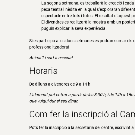
La segona setmana, es treballarà la creació i cada 
peça teatral inèdita en la qual s’exploraran difere
espectacle entre tots i totes. El resultat d’aquest 
El divendres es realitzarà la mostra amb un posterior 
puguin explicar la seva experiència.
Si es participa a les dues setmanes es podran sumar els 
professionalitzadora!
Anima’t i surt a escena!
Horaris
De dilluns a divendres de 9 a 14 h.
L’alumnat pot entrar a partir de les 8:30 h, i d
e 14h a 15h o
que vulgui dur el seu dinar.
Com fer la inscripció al Ca
Pots fer la inscripció a la secretaria del centre, escrivint a