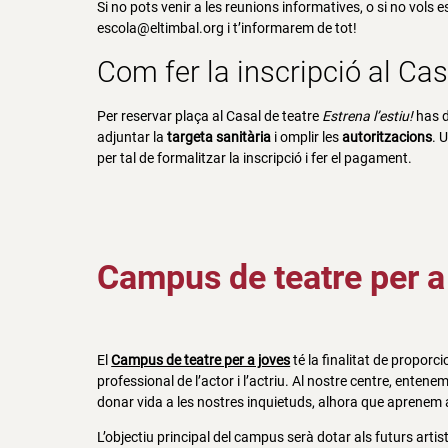
Si no pots venir a les reunions informatives, o si no vols 
escola@eltimbal.org i t’informarem de tot!
Com fer la inscripció al Ca
Per reservar plaça al Casal de teatre
Estrena l’estiu!
has 
adjuntar la
targeta sanitària
i omplir les
autoritzacions
. 
per tal de formalitzar la inscripció i fer el pagament.
Campus de teatre per a
El
Campus de teatre per a joves
té la finalitat de proporc
professional de l’actor i l’actriu. Al nostre centre, ente
donar vida a les nostres inquietuds, alhora que aprenem a 
L’objectiu principal del campus serà dotar als futurs art