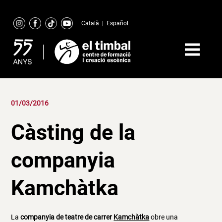
Skip
to
Català
|
Español
content
01/03/2016
Càsting de la
companyia
Kamchàtka
La
companyia de teatre de carrer
Kamchàtka
obre una