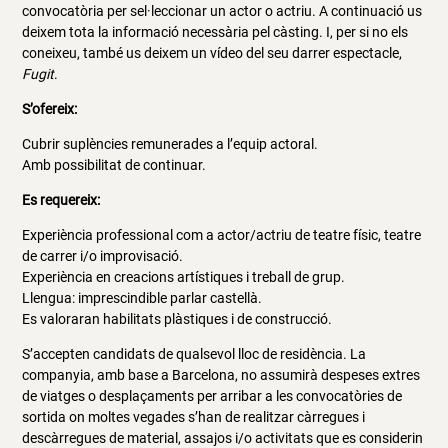
convocatòria per sel·leccionar un actor o actriu. A continuació us
deixem tota la informació necessària pel càsting. I, per si no els
coneixeu, també us deixem un vídeo del seu darrer espectacle,
Fugit
.
S’ofereix:
Cubrir suplències remunerades a l’equip actoral.
Amb possibilitat de continuar.
Es requereix:
Experiència professional com a actor/actriu de teatre físic, teatre
de carrer i/o improvisació.
Experiència en creacions artístiques i treball de grup.
Llengua: imprescindible parlar castellà.
Es valoraran habilitats plàstiques i de construcció.
S’accepten candidats de qualsevol lloc de residència. La
companyia, amb base a Barcelona, no assumirà despeses extres
de viatges o desplaçaments per arribar a les convocatòries de
sortida on moltes vegades s’han de realitzar càrregues i
descàrregues de material, assajos i/o activitats que es considerin