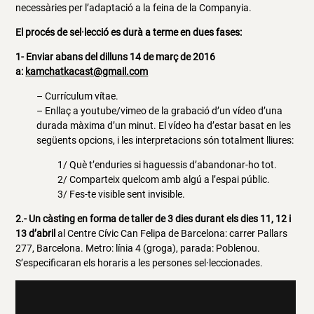
necessàries per l’adaptació a la feina de la Companyia.
El procés de sel·lecció es durà a terme en dues fases:
1- Enviar abans del dilluns 14 de març de 2016
a:
kamchatkacast@gmail.com
– Currículum vítae.
– Enllaç a youtube/vimeo de la grabació d’un vídeo d’una
durada màxima d’un minut. El vídeo ha d’estar basat en les
següents opcions, i les interpretacions són totalment lliures:
1/ Què t’enduries si haguessis d’abandonar-ho tot.
2/ Comparteix quelcom amb algú a l’espai públic.
3/ Fes-te visible sent invisible.
2.- Un càsting en forma de taller de 3 dies durant els dies 11, 12 i
13 d’abril
al Centre Cívic Can Felipa de Barcelona: carrer Pallars
277, Barcelona. Metro: línia 4 (groga), parada: Poblenou.
S’especificaran els horaris a les persones sel·leccionades.