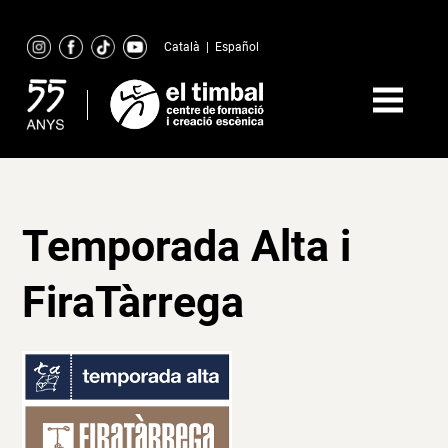
Skip
to
Català
|
Español
content
Temporada Alta i
FiraTàrrega