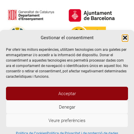
Gestionar el consentiment
Per oferir les millors experiències, utilitzem tecnologies com ara galetes per
emmagatzemar i/o accedir a la informació del dispositiu. Donar el
consentiment a aquestes tecnologies ens permetrà processar dades com
ara el comportament de navegació o identificadors únics en aquest lloc. No
consentir o retirar el consentiment, pot afectar negativament determinades
característiques i funcions.
Acceptar
Denegar
@2026 Escola de teatre El Timbal. Tots els drets reservats
Veure preferències
Avís Legal
Politica de Privacitat i de protecció de dades
Politica de Cookies
Politica de Cookies
Politica de Privacitat i de protecció de dades