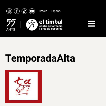
Skip
to
Català
|
Español
content
TemporadaAlta