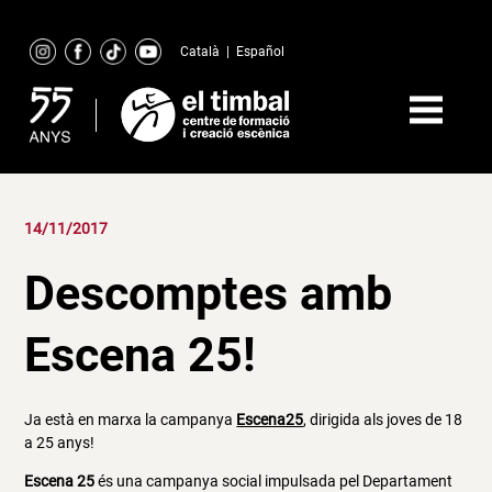
Skip
to
Català
|
Español
content
14/11/2017
Descomptes amb
Escena 25!
Ja està en marxa la campanya
Escena25
, dirigida als joves de 18
a 25 anys!
Escena 25
és una campanya social impulsada pel Departament