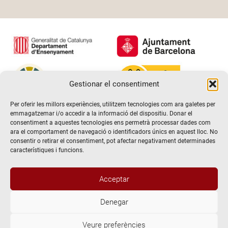
Gestionar el consentiment
Per oferir les millors experiències, utilitzem tecnologies com ara galetes per
emmagatzemar i/o accedir a la informació del dispositiu. Donar el
consentiment a aquestes tecnologies ens permetrà processar dades com
ara el comportament de navegació o identificadors únics en aquest lloc. No
consentir o retirar el consentiment, pot afectar negativament determinades
característiques i funcions.
Acceptar
Denegar
@2026 Escola de teatre El Timbal. Tots els drets reservats
Veure preferències
Avís Legal