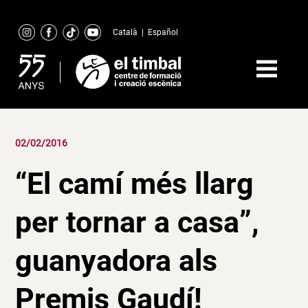
Skip
to
Català
|
Español
content
02/02/2016
“El camí més llarg
per tornar a casa”,
guanyadora als
Premis Gaudí!