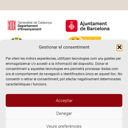
Gestionar el consentiment
Per oferir les millors experiències, utilitzem tecnologies com ara galetes per
emmagatzemar i/o accedir a la informació del dispositiu. Donar el
consentiment a aquestes tecnologies ens permetrà processar dades com
ara el comportament de navegació o identificadors únics en aquest lloc. No
consentir o retirar el consentiment, pot afectar negativament determinades
característiques i funcions.
Acceptar
Denegar
@2026 Escola de teatre El Timbal. Tots els drets reservats
Veure preferències
Avís Legal