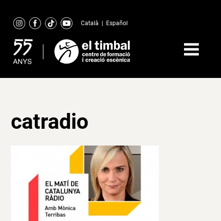
Skip
to
Català
|
Español
content
catradio