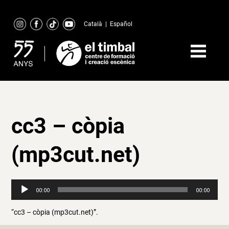
Skip
to
Català
|
Español
content
cc3 – còpia
(mp3cut.net)
Reproductor
00:00
00:00
d'àudio
“cc3 – còpia (mp3cut.net)”.