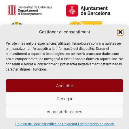
Gestionar el consentiment
Per oferir les millors experiències, utilitzem tecnologies com ara galetes per
emmagatzemar i/o accedir a la informació del dispositiu. Donar el
consentiment a aquestes tecnologies ens permetrà processar dades com
ara el comportament de navegació o identificadors únics en aquest lloc. No
consentir o retirar el consentiment, pot afectar negativament determinades
característiques i funcions.
Acceptar
Denegar
@2026 Escola de teatre El Timbal. Tots els drets reservats
Veure preferències
Avís Legal
Politica de Privacitat i de protecció de dades
Politica de Cookies
Politica de Cookies
Politica de Privacitat i de protecció de dades