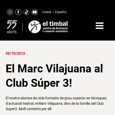
Skip
to
Català
|
Español
content
06/10/2016
El Marc Vilajuana al
Club Súper 3!
El nostre alumne de cicle formatiu de grau superior en tècniques
d’actuació teatral, el Marc Vilajuana, dins de la família del Club
Super3. Molt contents per ell!