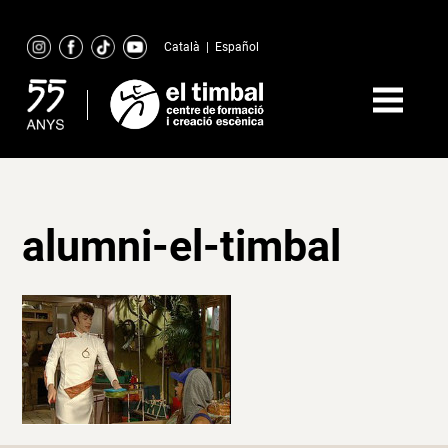
Skip
to
Català
|
Español
content
alumni-el-timbal