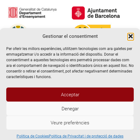
Gestionar el consentiment
Per oferir les millors experiències, utilitzem tecnologies com ara galetes per
emmagatzemar i/o accedir a la informació del dispositiu. Donar el
consentiment a aquestes tecnologies ens permetrà processar dades com
ara el comportament de navegació o identificadors únics en aquest lloc. No
consentir o retirar el consentiment, pot afectar negativament determinades
característiques i funcions.
Acceptar
Denegar
@2026 Escola de teatre El Timbal. Tots els drets reservats
Veure preferències
Avís Legal
Politica de Privacitat i de protecció de dades
Politica de Cookies
Politica de Cookies
Politica de Privacitat i de protecció de dades