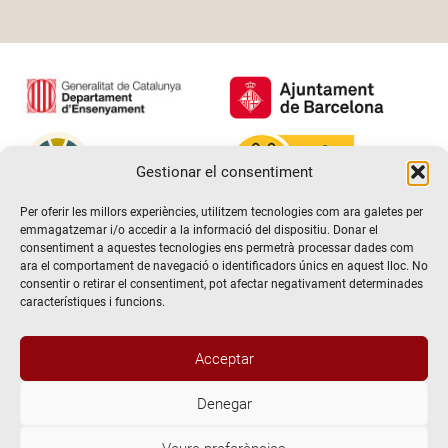
Gestionar el consentiment
Per oferir les millors experiències, utilitzem tecnologies com ara galetes per
emmagatzemar i/o accedir a la informació del dispositiu. Donar el
consentiment a aquestes tecnologies ens permetrà processar dades com
ara el comportament de navegació o identificadors únics en aquest lloc. No
consentir o retirar el consentiment, pot afectar negativament determinades
característiques i funcions.
Acceptar
Denegar
@2026 Escola de teatre El Timbal. Tots els drets reservats