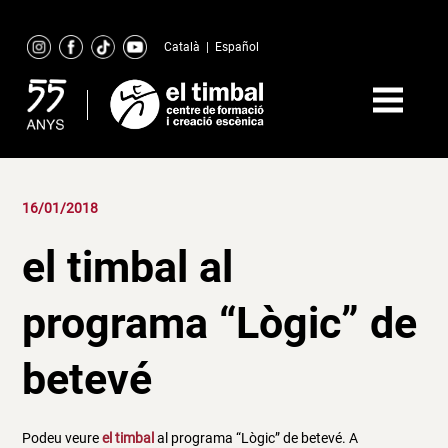
Skip
to
Català
|
Español
content
16/01/2018
el timbal al
programa “Lògic” de
betevé
Podeu veure
el timbal
al programa “Lògic” de betevé. A