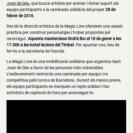
Joan de Déu
, que busca artistes per animar i donar suport als
equips participants a la caminada solidària del proper
28 de
febrer de 2016
.
Des de la direcció artística de la Magic Line ofereixen una sessió
pràctica per construir personatges i trobar propostes pel
recorregut.
Aquesta masterclass tindrà lloc el 18 de gener a les
17.00h a les instal·lacions del Timbal
. Per apuntar-vos, heu de
fer-ho a la secretaria de l’escola.
La M
agic Line és una mobilització solidària que organitza Sant
Joan de Déu a favor de les persones més vulnerables.
L’esdeveniment central és una caminada per equips i no
competitiva pels turons de Barcelona. Durant els mesos previs,
els equips participants es marquen un repte solidari i fan
activitats de captació de fons per aconseguir-lo.