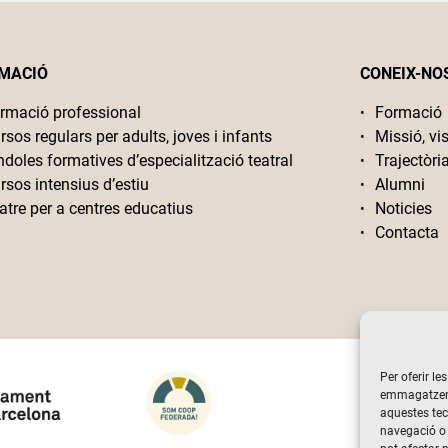
MACIÓ
CONEIX-NO
rmació professional
Formació
rsos regulars per adults, joves i infants
Missió, vis
ndoles formatives d’especialització teatral
Trajectòri
rsos intensius d’estiu
Alumni
atre per a centres educatius
Noticies
Contacta
Per oferir le
emmagatzemar
aquestes te
navegació o 