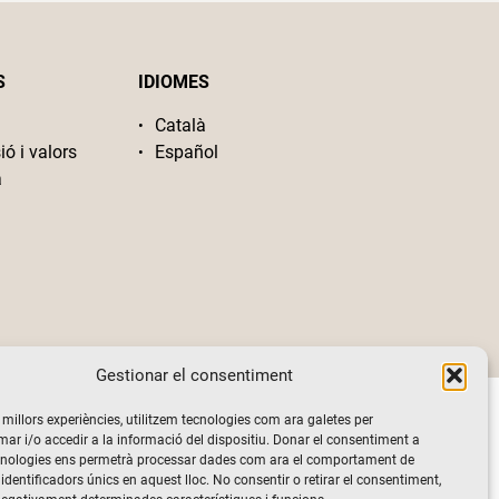
S
IDIOMES
Català
ió i valors
Español
a
Gestionar el consentiment
s millors experiències, utilitzem tecnologies com ara galetes per
 i/o accedir a la informació del dispositiu. Donar el consentiment a
cnologies ens permetrà processar dades com ara el comportament de
identificadors únics en aquest lloc. No consentir o retirar el consentiment,