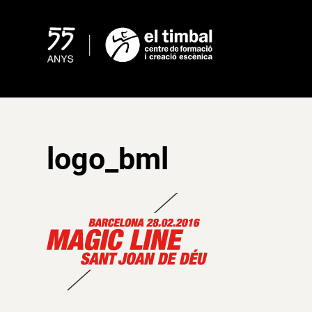
Skip
to
content
logo_bml