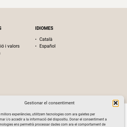
S
IDIOMES
Català
ió i valors
Español
a
Gestionar el consentiment
s millors experiències, utilitzem tecnologies com ara galetes per
 i/o accedir a la informació del dispositiu. Donar el consentiment a
cnologies ens permetrà processar dades com ara el comportament de