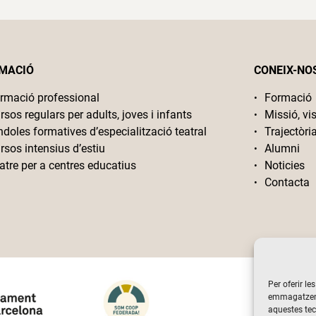
MACIÓ
CONEIX-NO
rmació professional
Formació
rsos regulars per adults, joves i infants
Missió, vis
ndoles formatives d’especialització teatral
Trajectòri
rsos intensius d’estiu
Alumni
atre per a centres educatius
Noticies
Contacta
Per oferir le
emmagatzemar
aquestes te