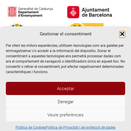
Gestionar el consentiment
Per oferir les millors experiències, utilitzem tecnologies com ara galetes per
emmagatzemar i/o accedir a la informació del dispositiu. Donar el
consentiment a aquestes tecnologies ens permetrà processar dades com
ara el comportament de navegació o identificadors únics en aquest lloc. No
consentir o retirar el consentiment, pot afectar negativament determinades
característiques i funcions.
Acceptar
Denegar
@2026 Escola de teatre El Timbal. Tots els drets reservats
Veure preferències
Avís Legal
Politica de Privacitat i de protecció de dades
Politica de Cookies
Politica de Cookies
Politica de Privacitat i de protecció de dades