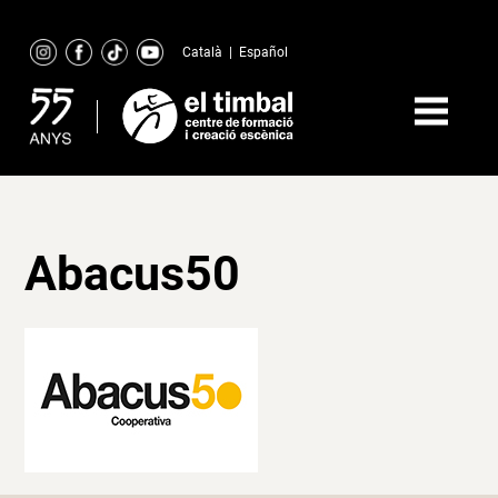
Skip
to
Català
|
Español
content
Abacus50