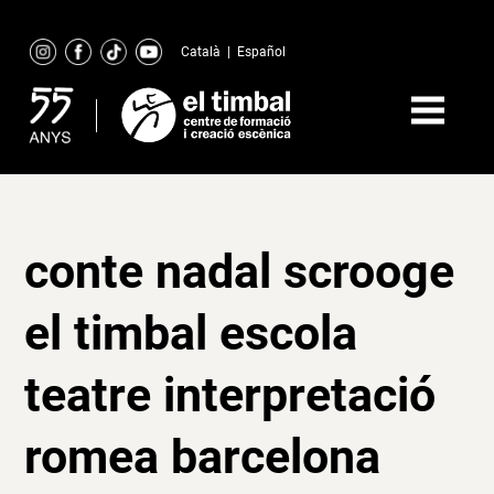
Skip
to
Català
|
Español
content
conte nadal scrooge
el timbal escola
teatre interpretació
romea barcelona