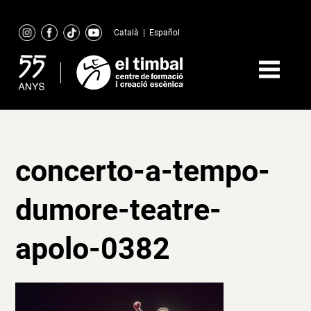
Skip
to
Català
|
Español
content
concerto-a-tempo-
dumore-teatre-
apolo-0382