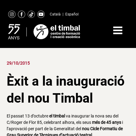
Skip
to
Català
|
Español
content
29/10/2015
Èxit a la inauguració
del nou Timbal
El passat 13 d’octubre
el timbal
va inaugurar la nova seu del
C/Roger de Flor 85, celebrant alhora, els seus
més de 45 anys
i
l’aprovació per part de la Generalitat del
nou Cicle Formatiu de
Grau Superior de Tècniques d’actuació teatral.