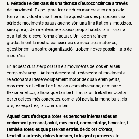
El Mètode Feldenkrais és una tècnica d’autoconciència a través
del moviment
. Es pot practicar de dues maneres: en grup o de
forma individual a una llitera. En aquest curs, es proposen una
sèrie de moviments suaus que no són una finalitat en si mateixos,
sinó que ajuden a entendre els seus propis hàbits i a millorar la
qualitat de la seva forma d’actuar. Un lloc on refinem
gradualment la nostra consciència de nosaltres mateixos,
qüestionem la nostra organització i trobem noves possibilitats de
moure’ns.
En aquest curs s’exploraran els moviments del cos en el seu
camp més ampli. Anirem descobrint i redescobrint moviments
relacionats al desenvolupament motor de quan érem petits,
moviments al voltant de funcions com aixecar-se, caminar o
flexionar el cos, alhora que també hi haurà un treball enfocat a
parts del cos més concretes, com el sòl pelvià, la mandíbula, els
ulls, les espatlles, la zona lumbar…
Aquest curs s’adreça a totes les persones interessades en
creixement personal, salut, moviment, aprenentatge, benestar, i
també a totes les que pateixen estrès, de dolors crònics,
tendinitis, artrosis, dolors lumbars, i a la gent que necessita