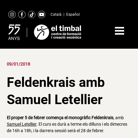
Skip
to
Català
|
Español
content
09/01/2018
Feldenkrais amb
Samuel Letellier
El proper
5 de febrer
comença el monogràfic
Feldenkrais
, amb
Samuel Letellier
. El curs es durà a terme els dilluns i els dimecres
de 16h a 18h, i la darrera sessió serà el 28 de febrer.