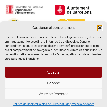
Gestionar el consentiment
Per oferir les millors experiències, utilitzem tecnologies com ara galetes per
emmagatzemar i/o accedir a la informació del dispositiu. Donar el
consentiment a aquestes tecnologies ens permetrà processar dades com
ara el comportament de navegació o identificadors únics en aquest lloc. No
consentir o retirar el consentiment, pot afectar negativament determinades
característiques i funcions.
Acceptar
Denegar
@2026 Escola de teatre El Timbal. Tots els drets reservats
Veure preferències
Avís Legal
Politica de Privacitat i de protecció de dades
Politica de Cookies
Politica de Cookies
Politica de Privacitat i de protecció de dades