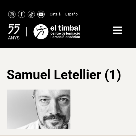
Skip
to
Català
|
Español
content
Samuel Letellier (1)