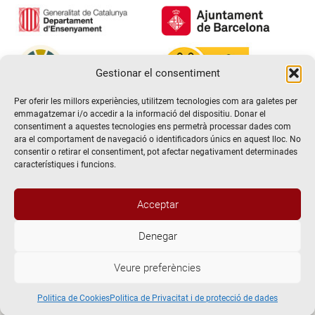
Gestionar el consentiment
Per oferir les millors experiències, utilitzem tecnologies com ara galetes per
emmagatzemar i/o accedir a la informació del dispositiu. Donar el
consentiment a aquestes tecnologies ens permetrà processar dades com
ara el comportament de navegació o identificadors únics en aquest lloc. No
consentir o retirar el consentiment, pot afectar negativament determinades
característiques i funcions.
Acceptar
Denegar
@2026 Escola de teatre El Timbal. Tots els drets reservats
Veure preferències
Avís Legal
Politica de Privacitat i de protecció de dades
Politica de Cookies
Politica de Cookies
Politica de Privacitat i de protecció de dades