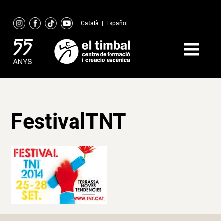
Skip
to
Català
|
Español
content
FestivalTNT