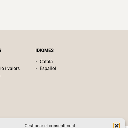
S
IDIOMES
Català
ió i valors
Español
a
Gestionar el consentiment