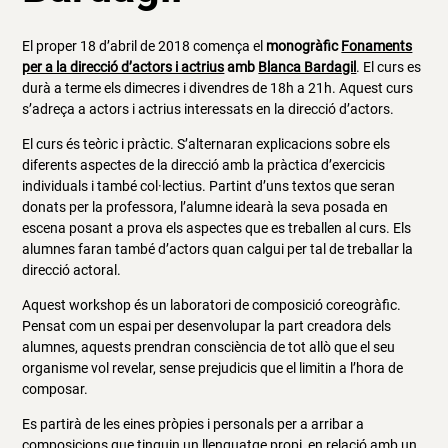
El proper 18 d’abril de 2018 comença el
monogràfic
Fonaments
per a la direcció d’actors i actrius
amb
Blanca Bardagil
. El curs es
durà a terme els dimecres i divendres de 18h a 21h. Aquest curs
s’adreça a actors i actrius interessats en la direcció d’actors.
El curs és teòric i pràctic. S’alternaran explicacions sobre els
diferents aspectes de la direcció amb la pràctica d’exercicis
individuals i també col·lectius. Partint d’uns textos que seran
donats per la professora, l’alumne idearà la seva posada en
escena posant a prova els aspectes que es treballen al curs. Els
alumnes faran també d’actors quan calgui per tal de treballar la
direcció actoral.
Aquest workshop és un laboratori de composició coreogràfic.
Pensat com un espai per desenvolupar la part creadora dels
alumnes, aquests prendran consciència de tot allò que el seu
organisme vol revelar, sense prejudicis que el limitin a l’hora de
composar.
Es partirà de les eines pròpies i personals per a arribar a
composicions que tinguin un llenguatge propi, en relació amb un