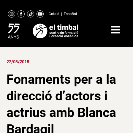
Skip
to
Català
|
Español
content
22/03/2018
Fonaments per a la
direcció d’actors i
actrius amb Blanca
Bardagil