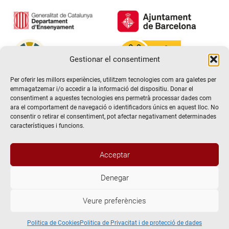
Gestionar el consentiment
Per oferir les millors experiències, utilitzem tecnologies com ara galetes per
emmagatzemar i/o accedir a la informació del dispositiu. Donar el
consentiment a aquestes tecnologies ens permetrà processar dades com
ara el comportament de navegació o identificadors únics en aquest lloc. No
consentir o retirar el consentiment, pot afectar negativament determinades
característiques i funcions.
Acceptar
Denegar
@2026 Escola de teatre El Timbal. Tots els drets reservats
Veure preferències
Avís Legal
Politica de Privacitat i de protecció de dades
Politica de Cookies
Politica de Cookies
Politica de Privacitat i de protecció de dades