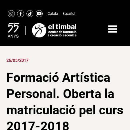
Skip
to
Català
|
Español
content
26/05/2017
Formació Artística
Personal. Oberta la
matriculació pel curs
2017-2018