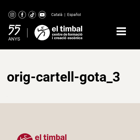
Skip
to
Català
|
Español
content
orig-cartell-gota_3