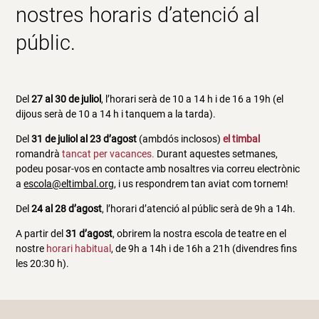
nostres horaris d’atenció al
públic.
Del
27 al 30 de juliol
, l’horari serà de 10 a 14 h i de 16 a 19h (el
dijous serà de 10 a 14 h i tanquem a la tarda).
Del
31 de juliol al 23 d’agost
(ambdós inclosos)
el timbal
romandrà
tancat per vacances.
Durant aquestes setmanes,
podeu posar-vos en contacte amb nosaltres via correu electrònic
a
escola@eltimbal.org
, i us respondrem tan aviat com tornem!
Del
24 al 28 d’agost
, l’horari d’atenció al públic serà de 9h a 14h.
A partir del
31 d’agost
, obrirem la nostra escola de teatre en el
nostre
horari habitual
, de 9h a 14h i de 16h a 21h (divendres fins
les 20:30 h).