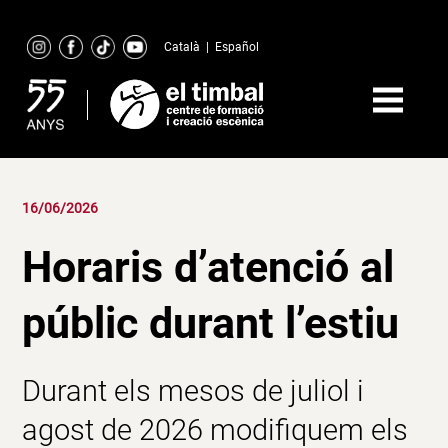
Skip
to
Català
|
Español
content
16/06/2026
Horaris d’atenció al
públic durant l’estiu
Durant els mesos de juliol i
agost de 2026 modifiquem els